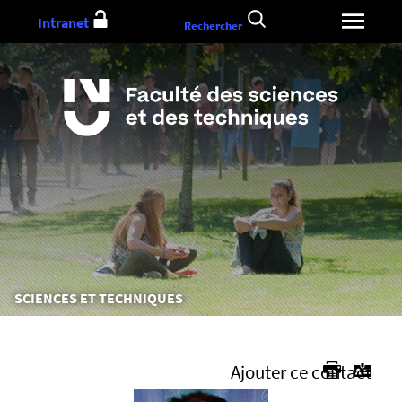
Aller
Intranet
Rechercher
au
contenu
Vous
SCIENCES ET TECHNIQUES
êtes
ici :
Ajouter ce contact