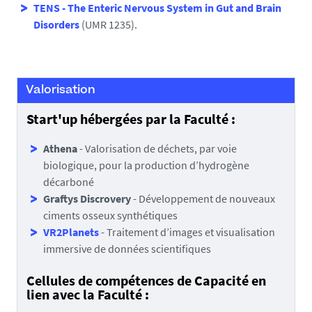
TENS - The Enteric Nervous System in Gut and Brain
Disorders
(UMR 1235).
Valorisation
Fédérations de Recherche
rattachées à la Faculté des
Start'up hébergées par la Faculté :
Sciences et des Techniques
Athena
- Valorisation de déchets, par voie
:
biologique, pour la production d’hydrogène
décarboné
Institut Universitaire Mer et Littoral (IUML - FR
Graftys Discrovery
- Développement de nouveaux
3473)
ciments osseux synthétiques
VR2Planets
- Traitement d’images et visualisation
immersive de données scientifiques
Cellules de compétences de Capacité en
lien avec la Faculté :