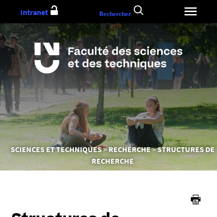
Aller
Intranet
Rechercher
au
contenu
Vous
SCIENCES ET TECHNIQUES
RECHERCHE
STRUCTURES DE
êtes
RECHERCHE
ici :