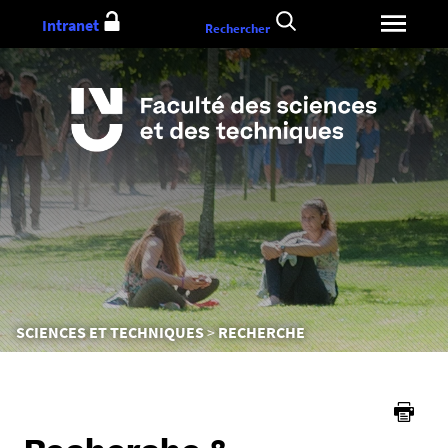
Aller
Intranet
Rechercher
au
contenu
Vous
SCIENCES ET TECHNIQUES
RECHERCHE
êtes
ici :