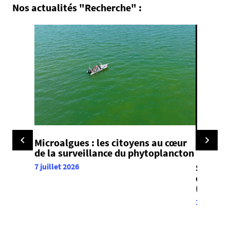
Nos actualités "Recherche" :
Microalgues : les citoyens au cœur
de la surveillance du phytoplancton
Seminar
7 juillet 2026
of an I
(LPL)
16 juin 20