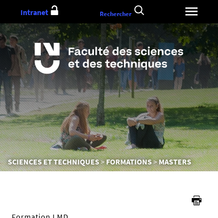
Aller
Intranet
Rechercher
au
contenu
Vous
SCIENCES ET TECHNIQUES
FORMATIONS
MASTERS
êtes
ici :
Formation LMD