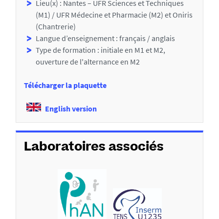
Lieu(x) : Nantes – UFR Sciences et Techniques
t
(M1) / UFR Médecine et Pharmacie (M2) et Oniris
i
(Chantrerie)
Langue d’enseignement : français / anglais
o
Type de formation : initiale en M1 et M2,
n
ouverture de l'alternance en M2
s
Télécharger la plaquette
d
e
English version
l
a
Laboratoires associés
f
i
c
h
e