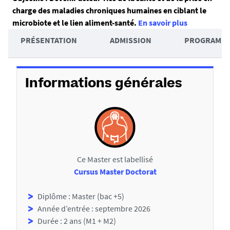
charge des maladies chroniques humaines en ciblant le
é
microbiote et le lien aliment-santé.
En savoir plus
s
A
PRÉSENTATION
ADMISSION
PROGRAMM
u
c
m
D
c
é
é
é
Informations générales
t
d
a
e
i
r
l
a
Ce Master est labellisé
s
u
Cursus Master Doctorat
x
s
Diplôme : Master (bac +5)
Année d’entrée : septembre 2026
e
Durée : 2 ans (M1 + M2)
c