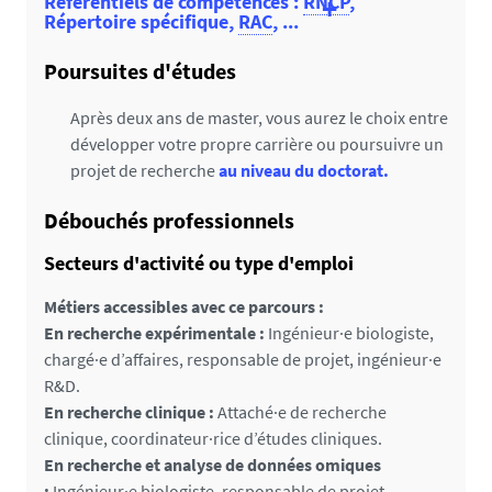
Référentiels de compétences :
RNCP
,
Répertoire spécifique,
RAC
, ...
Fiche RNCP :
Poursuites d'études
https://www.francecompetences.fr/recherche/rn
cp/38970/
Après deux ans de master, vous aurez le choix entre
développer votre propre carrière ou poursuivre un
projet de recherche
au niveau du doctorat.
Débouchés professionnels
Secteurs d'activité ou type d'emploi
Métiers accessibles avec ce parcours :
En recherche expérimentale :
Ingénieur·e biologiste,
chargé·e d’affaires, responsable de projet, ingénieur·e
R&D.
En recherche clinique :
Attaché·e de recherche
clinique, coordinateur·rice d’études cliniques.
En recherche et analyse de données omiques
:
Ingénieur·e biologiste, responsable de projet,