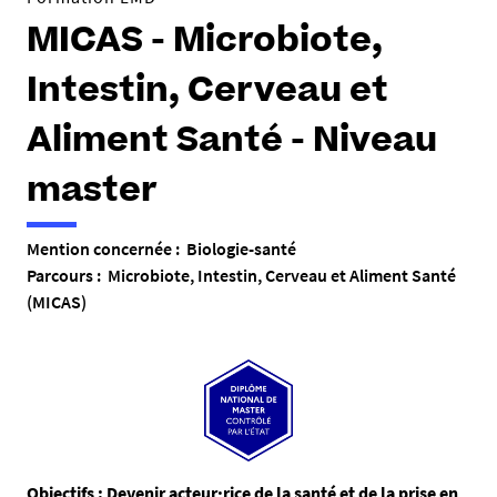
MICAS - Microbiote,
Intestin, Cerveau et
Aliment Santé - Niveau
master
Mention concernée : Biologie-santé
Parcours : Microbiote, Intestin, Cerveau et Aliment Santé
(MICAS)
R
Objectifs : Devenir acteur·rice de la santé et de la prise en