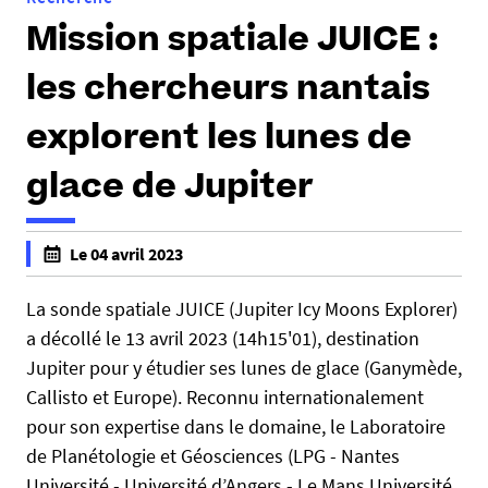
Mission spatiale JUICE :
les chercheurs nantais
explorent les lunes de
glace de Jupiter
h
Le 04 avril 2023
t
f
t
a
La sonde spatiale JUICE (Jupiter Icy Moons Explorer)
p
l
a décollé le 13 avril 2023 (14h15'01), destination
s
s
Jupiter pour y étudier ses lunes de glace (Ganymède,
:
e
Callisto et Europe). Reconnu internationalement
/
f
pour son expertise dans le domaine, le Laboratoire
/
a
s
de Planétologie et Géosciences (LPG - Nantes
l
c
Université - Université d’Angers - Le Mans Université