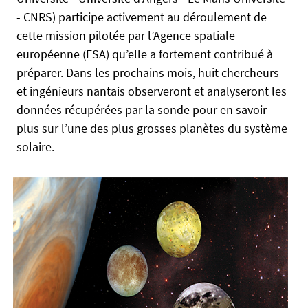
s
i
- CNRS) participe activement au déroulement de
e
e
cette mission pilotée par l’Agence spatiale
n
européenne (ESA) qu’elle a fortement contribué à
c
préparer. Dans les prochains mois, huit chercheurs
e
et ingénieurs nantais observeront et analyseront les
s
données récupérées par la sonde pour en savoir
-
t
plus sur l’une des plus grosses planètes du système
e
solaire.
c
h
n
i
q
u
e
s
.
u