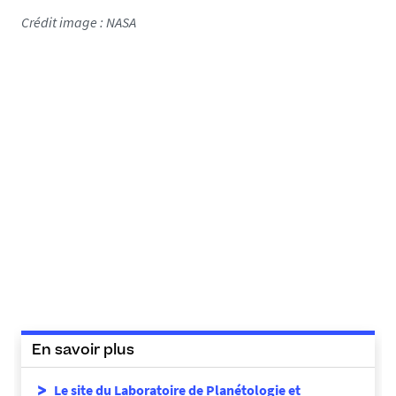
1
Crédit image : NASA
6
8
0
5
9
4
4
5
1
7
2
3
-
p
n
En savoir plus
g
Le site du Laboratoire de Planétologie et