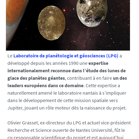
n
i
v
-
n
a
n
Le
Laboratoire de planétologie et géosciences (LPG)
a
t
développé depuis les années 1990 une
expertise
e
internationalement reconnue dans l’étude des lunes de
s
glace des planètes géantes
, contribuant à en faire
un des
.
leaders européens dans ce domaine
. Cette expertise a
f
naturellement amené le laboratoire nantais à s’impliquer
r
dans le développement de cette mission spatiale vers
/
Jupiter, jouant un rôle moteur dès la naissance du projet.
m
e
Olivier Grasset, ex-directeur du LPG et actuel vice-président
d
Recherche et Science ouverte de Nantes Université, fût le
i
co-responsable scientifique du projet et est aujourd’hui