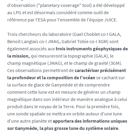
-
d'observation ("planetary-coverage" tool) a été développé
j
au LPG et est désormais considéré comme outil de
u
référence par l'ESA pour l'ensemble de l'équipe JUICE.
p
i
Trois chercheurs du laboratoire (Gael Choblet co-I GALA,
t
Benoit Langlais co-I JMAG, Gabriel Tobie co-I 3GM) sont
e
également associés aux
trois instruments géophysiques de
r
la mission,
qui mesureront la topographie (GALA), le
2
champ magnétique (JMAG), et le champ de gravité (3GM).
-
Ces observations permettront de
caractériser précisément
l
la profondeur et la composition de l'océan
se cachant sur
g
la surface de glace de Ganymède et de comprendre
-
comment cette lune est en mesure de générer un champ
5
magnétique dans son intérieur de manière analogue à celui
0
produit dans le noyau de la Terre. Pour la première fois,
0
une sonde spatiale se mettra en orbite autour d'une lune
p
d'une autre planète et
apportera des informations uniques
x
sur Ganymède, la plus grosse lune du système solaire
.
_