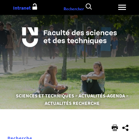
Aller
Intranet
Rechercher
au
contenu
Vous
SCIENCES ET TECHNIQUES
ACTUALITÉS-AGENDA
êtes
ACTUALITÉS RECHERCHE
ici :
Recherche