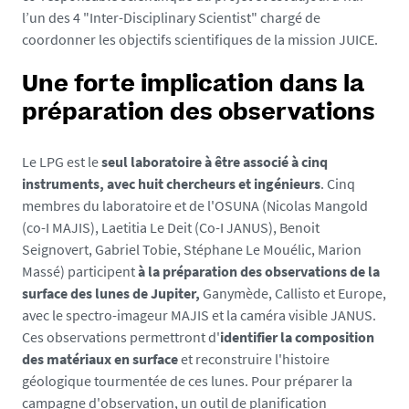
a
l’un des 4 "Inter-Disciplinary Scientist" chargé de
s
coordonner les objectifs scientifiques de la mission JUICE.
/
p
Une forte implication dans la
h
préparation des observations
o
t
o
Le LPG est le
seul laboratoire à être associé à cinq
/
instruments, avec huit chercheurs et ingénieurs
. Cinq
6
membres du laboratoire et de l'OSUNA (Nicolas Mangold
0
(co-I MAJIS), Laetitia Le Deit (Co-I JANUS), Benoit
6
Seignovert, Gabriel Tobie, Stéphane Le Mouélic, Marion
6
Massé) participent
à la préparation des observations de la
0
surface des lunes de Jupiter,
Ganymède, Callisto et Europe,
5
avec le spectro-imageur MAJIS et la caméra visible JANUS.
m
Ces observations permettront d'
identifier la composition
a
des matériaux en surface
et reconstruire l'histoire
i
géologique tourmentée de ces lunes. Pour préparer la
n
campagne d'observation, un outil de planification