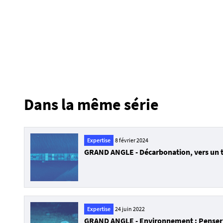
r
a
n
d
a
n
g
l
Dans la même série
e
-
i
n
Expertise
8 février 2024
GRAND ANGLE - Décarbonation, vers un 
d
u
s
t
r
Expertise
24 juin 2022
i
GRAND ANGLE - Environnement : Penser 