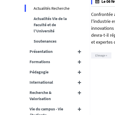
Le 06 fé
t
f
Actualités Recherche
t
a
Confrontée a
p
Actualités Vie de la
l
l'industrie 
s
Faculté et de
s
innovations 
:
l'Université
e
devra-t-il r
/
f
Soutenances
et expertes 
/
a
s
l
Présentation
c
s
i
Formations
e
e
Pédagogie
n
c
International
e
s
Recherche &
-
Valorisation
t
Vie du campus - Vie
e