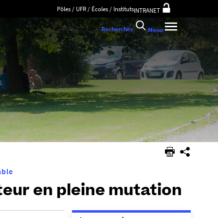
Pôles / UFR / Écoles / Instituts
INTRANET
Rechercher
Menu
able
teur en pleine mutation