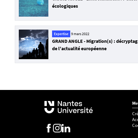
e
écologiques
-
u
n
e
Expertise
9 mars 2022
w
GRAND ANGLE - Migration(s) : décryptag
s
de l'actualité européenne
_
1
6
7
5
6
7
Me
4
2
Cré
4
Acc
Co
6
4