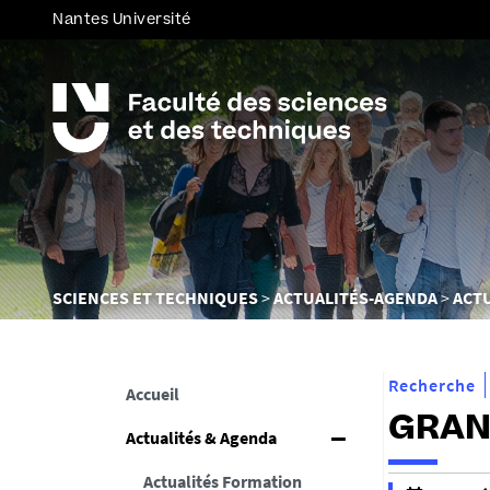
Nantes Université
Vous
SCIENCES ET TECHNIQUES
ACTUALITÉS-AGENDA
ACT
êtes
ici :
Recherche
Accueil
GRAND
Actualités & Agenda
Actualités Formation
h