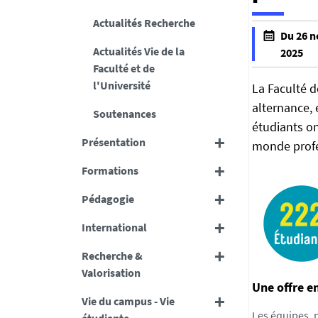
Actualités Recherche
h
Du 26 
t
Actualités Vie de la
2025
t
Faculté et de
f
p
l'Université
a
La Faculté d
s
l
alternance, 
Soutenances
:
s
étudiants on
/
e
Présentation
monde profe
/
f
s
Formations
a
c
l
Pédagogie
i
s
e
e
International
n
c
Recherche &
e
Valorisation
s
Une offre en
Vie du campus - Vie
-
Les équipes, 