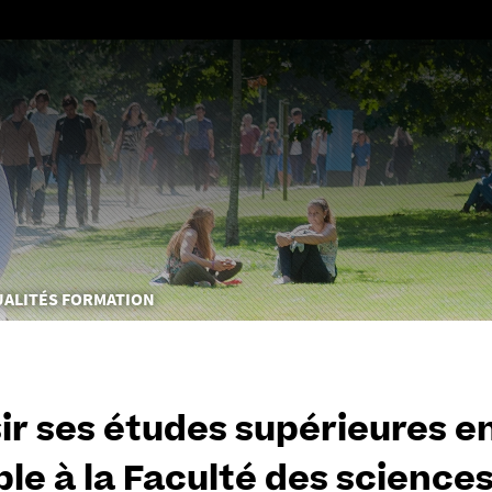
Aller
au
contenu
UALITÉS FORMATION
ir ses études supérieures en
ble à la Faculté des sciences