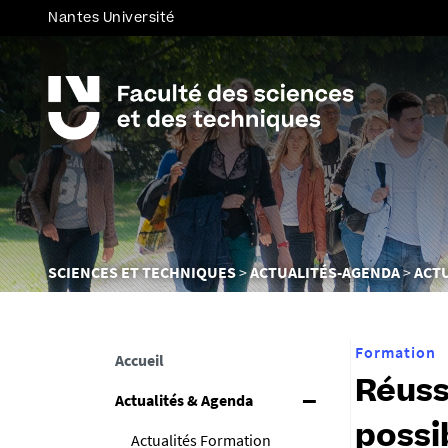
Nantes Université
Vous
SCIENCES ET TECHNIQUES
ACTUALITÉS-AGENDA
ACT
êtes
ici :
Formation
Accueil
Réuss
Actualités & Agenda
possi
Actualités Formation